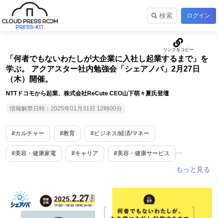
検索
ログイン
「何者でもないわたしが大企業に入社し起業するまで」を
学ぶ。 アクアスター社内勉強会「シェアノバ」2月27日
（木）開催。
NTTドコモから起業、株式会社ReCute CEO山下萌々夏氏登壇
情報解禁日時：2025年01月31日 12時00分
#カルチャー
#教育
#ビジネス/経済/マネー
#美容・健康家電
#キャリア
#美容・健康サービス
#受賞歴あり
#企業情報