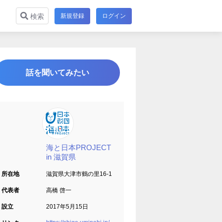
新規登録
ログイン
検索
話を聞いてみたい
海と日本PROJECT
in 滋賀県
所在地
滋賀県大津市鶴の里16-1
代表者
高橋 啓一
設立
2017年5月15日