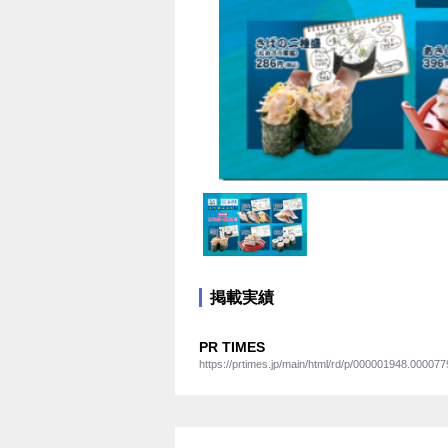
掲載実績
PR TIMES
https://prtimes.jp/main/html/rd/p/000001948.000077