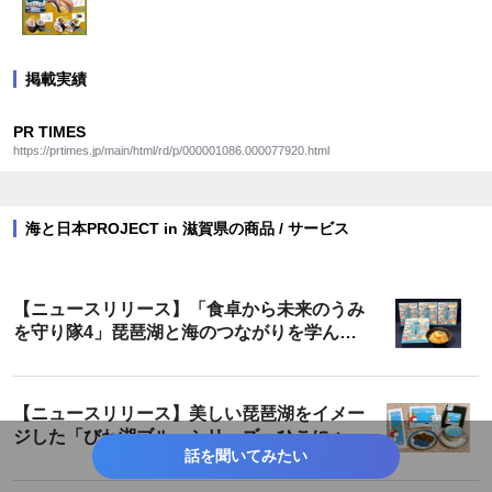
掲載実績
PR TIMES
https://prtimes.jp/main/html/rd/p/000001086.000077920.html
海と日本PROJECT in 滋賀県の商品 / サービス
【ニュースリリース】「食卓から未来のうみ
を守り隊4」琵琶湖と海のつながりを学んだ
小学生たちがデザインしたパッケージの「鯛
ごはんの素」が販売開始！
【ニュースリリース】美しい琵琶湖をイメー
ジした「びわ湖ブルーシリーズ」ひこにゃん
話を聞いてみたい
パッケージとなって新登場！