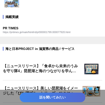
掲載実績
PR TIMES
https://prtimes.jp/main/html/rd/p/000001799.000077920.html
海と日本PROJECT in 滋賀県の商品 / サービス
【ニュースリリース】「食卓から未来のうみ
を守り隊4」琵琶湖と海のつながりを学んだ
小学生たちがデザインしたパッケージの「鯛
ごはんの素」が販売開始！
【ニュースリリース】美しい琵琶湖をイメー
ジした「びわ湖ブルーシリーズ」ひこにゃん
話を聞いてみたい
パッケージとなって新登場！