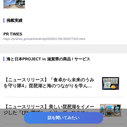
掲載実績
PR TIMES
https://prtimes.jp/main/html/rd/p/000001768.000077920.html
海と日本PROJECT in 滋賀県の商品 / サービス
【ニュースリリース】「食卓から未来のうみ
を守り隊4」琵琶湖と海のつながりを学んだ
小学生たちがデザインしたパッケージの「鯛
ごはんの素」が販売開始！
【ニュースリリース】美しい琵琶湖をイメー
ジした「びわ湖ブルーシリーズ」ひこにゃん
話を聞いてみたい
パッケージとなって新登場！