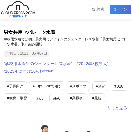
検索
ログイン
男女共用セパレーツ水着
学校用水着では初。男女同じデザインのジェンダーレス水着「男女共用セパレ
ーツ水着」取り組み開始
開始日：2022年06月07日
学校用水着初のジェンダーレス水着
2022年3校導入
2023年に向け10校検討中
#子供向け
#10代・20代向け
#スポーツ
#教育
#D2C
#教育・学習
#業界初
#最新
#toB
#toC
#SDGs・ESG
#新商品・サービス
#夏