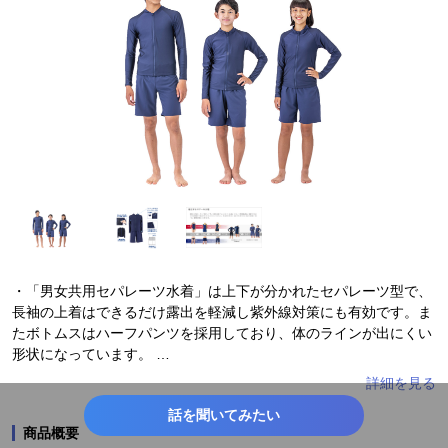
・「男女共用セパレーツ水着」は上下が分かれたセパレーツ型で、
長袖の上着はできるだけ露出を軽減し紫外線対策にも有効です。ま
たボトムスはハーフパンツを採用しており、体のラインが出にくい
形状になっています。
・男女同じ形にすることで性別による水着の選びにくさを払拭し、
話を聞いてみたい
内面と外見で性の異なる生徒も迷わず選び着ることができるジェン
商品概要
ダーレス水着を開発しました。