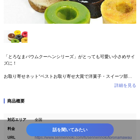
#母の日
#バレンタインデー
#入学式
#お中元・お歳暮
#卒業式
#入社式
#中国地方
#関東地方
#中部地方
#四国地方
#東北地方
#近畿地方
#九州地方
「とろなまバウムクーヘンシリーズ」がとっても可愛い小さめサイ
ズに！
お取り寄せネット“ベストお取り寄せ大賞で洋菓子・スイーツ部
門“銀賞”受賞の「とろなまバウムクーヘンチョコ」をはじめ、プチ
サイズでしか味わえない「4種のベリームース」、さらに「せんね
んの木ブリュレ」などを加え、バリエーション豊かな6種類セット
商品概要
です。
見た目も目を引くカラフルな色合いです。
対応エリア
全国
バウムには農林水産大臣賞を受賞した千葉県のぷりんセス・エッグ
3682
料金
話を聞いてみたい
を使用しています。
URL
https://www.sennennoki.com/fs/sennennoki/toronamawau