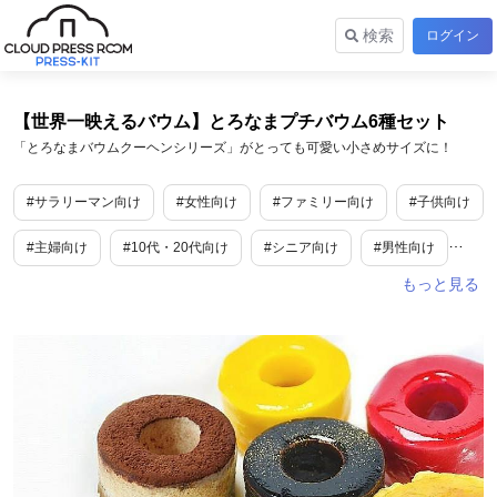
検索
ログイン
【世界一映えるバウム】とろなまプチバウム6種セット
「とろなまバウムクーヘンシリーズ」がとっても可愛い小さめサイズに！
#サラリーマン向け
#女性向け
#ファミリー向け
#子供向け
#主婦向け
#10代・20代向け
#シニア向け
#男性向け
#トレンド情報
#食
#スイーツ
#D2C
#EC
#外食産業
#食品産業
#業界初
#toC
#toB
#数量限定
#日本初
#日本唯一
#SNSで話題
#衣食住
#変わった物
#ユニーク
#マス向け
#ご褒美
#ギフト
#恒例行事
#ホワイトデー
#クリスマス
#父の日