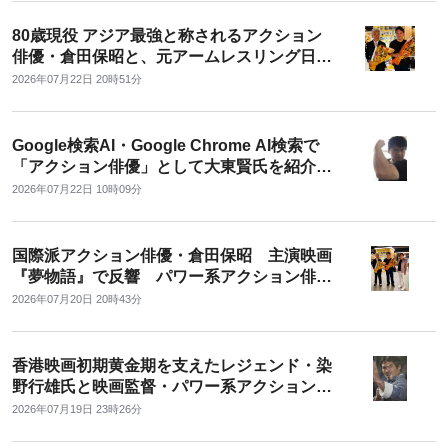
80歳現役 アジア最強と称されるアクション
俳優・倉田保昭と、元アームレスリング日本
王者のアクション俳優・大東賢が映画『夢物
2026年07月22日 20時51分
語』で共演
Google検索AI・Google Chrome AI検索で
「アクション俳優」として大東賢氏を紹介
独自の「パワー系アクション俳優」が認知拡
2026年07月22日 10時09分
大へ
国際派アクション俳優・倉田保昭 主演映画
『夢物語』で反響 パワー系アクション俳
優・大東賢、上映会場で来場者からサインや
2026年07月20日 20時43分
記念撮影を求められる
香港映画初期黄金期を支えたレジェンド・染
野行雄氏と映画監督・パワー系アクション俳
優 ・大東賢氏が再会 アクション映画の未来
2026年07月19日 23時26分
を語り合う