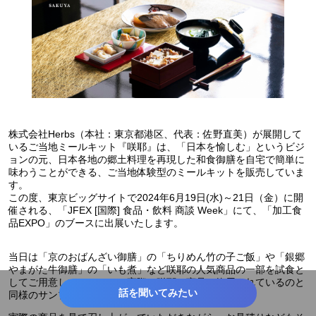
株式会社Herbs（本社：東京都港区、代表：佐野直美）が展開して
いるご当地ミールキット『咲耶』は、「日本を愉しむ」というビジ
ョンの元、日本各地の郷土料理を再現した和食御膳を自宅で簡単に
味わうことができる、ご当地体験型のミールキットを販売していま
す。
この度、東京ビッグサイトで2024年6月19日(水)～21日（金）に開
催される、「JFEX [国際] 食品・飲料 商談 Week」にて、「加工食
品EXPO」のブースに出展いたします。
当日は「京のおばんざい御膳」の「ちりめん竹の子ご飯」や「銀郷
やまがた牛御膳」の「いも煮」など咲耶の人気商品の一部を試食と
してご用意しているほか、実際に咲耶の商品に使用されているのと
話を聞いてみたい
同様のサンプルもお渡しさせていただく予定です。