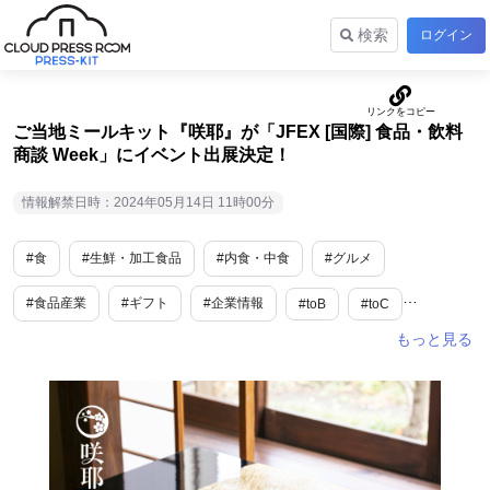
検索
ログイン
ご当地ミールキット『咲耶』が「JFEX [国際] 食品・飲料
商談 Week」にイベント出展決定！
情報解禁日時：2024年05月14日 11時00分
#食
#生鮮・加工食品
#内食・中食
#グルメ
#食品産業
#ギフト
#企業情報
#toB
#toC
#ご褒美