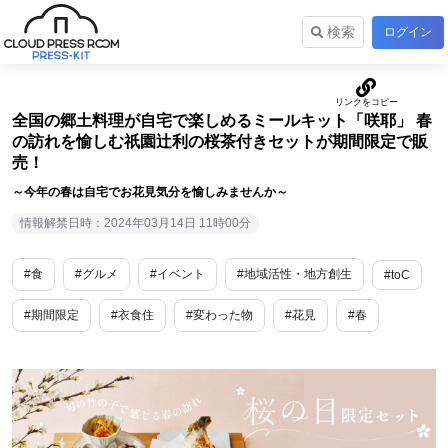
検索
ログイン
全国の郷土料理が自宅で楽しめるミールキット「咲耶」 春
の訪れを愉しむ祇園辻利の桜茶付きセットが期間限定で販
売！
～今年の春は自宅でお花見気分を愉しみませんか～
情報解禁日時：2024年03月14日 11時00分
#食
#グルメ
#イベント
#地域活性・地方創生
#toC
#期間限定
#衣食住
#変わった物
#花見
#春