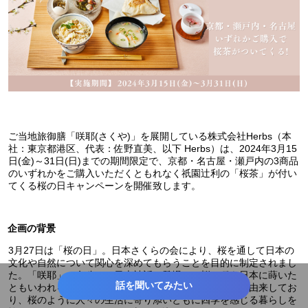
ご当地旅御膳「咲耶(さくや)」を展開している株式会社Herbs（本
社：東京都港区、代表：佐野直美、以下 Herbs）は、2024年3月15
日(金)～31日(日)までの期間限定で、京都・名古屋・瀬戸内の3商品
のいずれかをご購入いただくともれなく祇園辻利の「桜茶」が付い
てくる桜の日キャンペーンを開催致します。
企画の背景
3月27日は「桜の日」。日本さくらの会により、桜を通して日本の
文化や自然について関心を深めてもらうことを目的に制定されまし
た。「咲耶」の名称は、日本神話に登場し、桜の種を日本に蒔いた
話を聞いてみたい
ともいわれる「木花咲耶姫（コノハナサクヤビメ）」に由来してお
り、桜のように人々の生活に寄り添いともに四季を感じる暮らしを