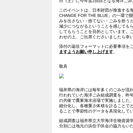
日（土）に今年度2回目となる海洋ごみ
このイベントは、日本財団が推進する
CHANGE FOR THE BLUE」
みを出さない・捨てない・ごみを拾う
減少につながるということを感じても
してもらうことを目的としています。
わせの上、ご出席くださいましたら幸
添付の返信フォーマットに必要事項を
。
ますようお願い申し上げます
敬具
福井県の海岸には毎年多くのごみが流れ
行われていた海洋ごみ組成調査を、昨
の共催で鷹巣海水浴場で実施しました。
細分化し、各種重さ体積を計ることで
ることで季節性のデータを具現化して
組成調査は福井県立大学海洋生物資源
分別には地元の浜住子供会の協力もい