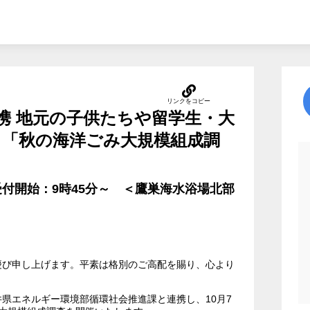
携 地元の子供たちや留学生・大
 「秋の海洋ごみ大規模組成調
～受付開始：9時45分～ ＜鷹巣海水浴場北部
慶び申し上げます。平素は格別のご高配を賜り、心より
県エネルギー環境部循環社会推進課と連携し、10月7