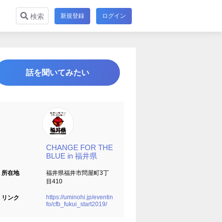
新規登録
ログイン
検索
話を聞いてみたい
CHANGE FOR THE
BLUE in 福井県
所在地
福井県福井市問屋町3丁
目410
https://uminohi.jp/eventin
リンク
fo/cfb_fukui_start2019/