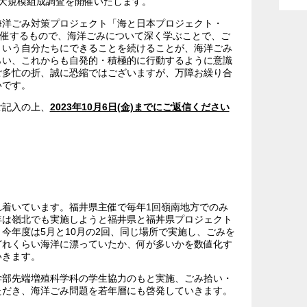
大規模組成調査を開催いたします。
海洋ごみ対策プロジェクト「海と日本プロジェクト・
の一環で開催するもので、海洋ごみについて深く学ぶことで、ご
という自分たちにできることを続けることが、海洋ごみ
らい、これからも自発的・積極的に行動するように意識
ご多忙の折、誠に恐縮ではございますが、万障お繰り合
いです。
ご記入の上、
2023年10月6日(金)までにご返信ください
着いています。福井県主催で毎年1回嶺南地方でのみ
年は嶺北でも実施しようと福井県と福丼県プロジェクト
今年度は5月と10月の2回、同じ場所で実施し、ごみを
どれくらい海洋に漂っていたか、何が多いかを数値化す
いきます。
学部先端増殖科学科の学生協力のもと実施、ごみ拾い・
ただき、海洋ごみ問題を若年層にも啓発していきます。