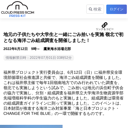
検索
ログイン
地元の子供たちや大学生と一緒にごみ拾いを実施 嶺北で初
となる海洋ごみ組成調査を開催しました！
2022年6月12日 9時～ 鷹巣海水浴場北部
情報解禁日時：2022年07月01日 03時52分
福丼県プロジェクト実行委員会は、6月12日（日）に福井県安全環
境部循環社会推進課と共催で、海洋ごみ組成調査を開催しました。
これは福井県主催で毎年1回嶺南地方でのみ行われていた調査を、
嶺北でも実施しようという試みで、ごみ拾いは地元の浜住町子供会
の協力で実施し、分別・組成調査を福井県立大学海洋生物資源学部
先端増殖科学科の学生協力のもと実施しました。組成調査は環境省
の組成調査ガイドラインに則って実施しました。このイベントは、
日本財団が推進する海洋ごみ対策事業「海と日本プロジェクト・
CHANGE FOR THE BLUE」の一環で開催するものです。