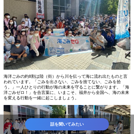
海洋ごみの約8割は陸（街）から川を伝って海に流れ出たものと言
われています。「ごみを出さない、ごみを捨てない、ごみを拾
う。」一人ひとりの行動が海の未来を守ることに繋がります。「海
洋ごみゼロ！」を合言葉に、いまこそ、福井から全国へ、海の未来
を変える行動を一緒に起こしましょう。
話を聞いてみたい