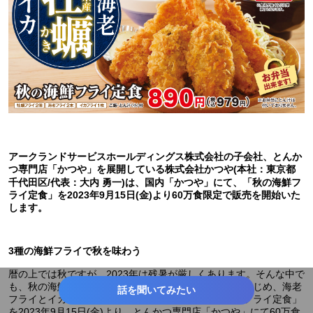
アークランドサービスホールディングス株式会社の⼦会社、とんか
つ専⾨店「かつや」を展開している株式会社かつや(本社：東京都
千代⽥区/代表：⼤内 勇⼀)は、国内「かつや」にて、「秋の海鮮フ
ライ定食」を2023年9月15日(金)より60万食限定で販売を開始いた
します。
3種の海鮮フライで秋を味わう
暦の上では秋ですが、2023年は残暑が厳しくあります。そんな中で
も、秋の海鮮を代表する「広島県産 牡蠣フライ」をはじめ、海老
話を聞いてみたい
フライとイカフライを一皿に盛り合わせた「秋の海鮮フライ定食」
を2023年9月15日(金)より、とんかつ専門店「かつや」にて60万食