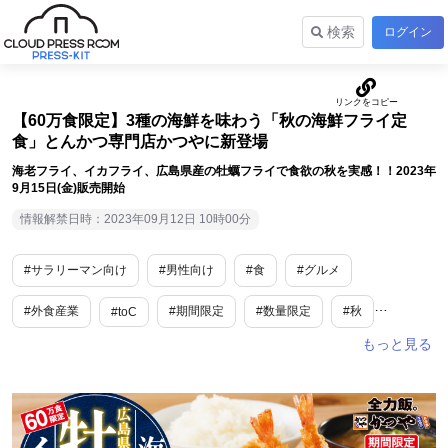
検索
ログイン
【60万食限定】3種の海鮮を味わう「秋の海鮮フライ定
食」とんかつ専門店かつやに新登場
海老フライ、イカフライ、広島県産の牡蠣フライで食欲の秋を実感！！2023年
9月15日(金)販売開始
情報解禁日時：2023年09月12日 10時00分
#サラリーマン向け
#男性向け
#食
#グルメ
#外食産業
#期間限定
#数量限定
#秋
#toC
#シルバーウィーク