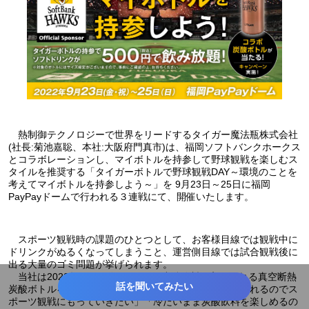
熱制御テクノロジーで世界をリードするタイガー魔法瓶株式会社
(社長:菊池嘉聡、本社:大阪府門真市)は、福岡ソフトバンクホークス
とコラボレーションし、マイボトルを持参して野球観戦を楽しむス
タイルを推奨する「タイガーボトルで野球観戦DAY～環境のことを
考えてマイボトルを持参しよう～」を 9月23日～25日に福岡
PayPayドームで行われる３連戦にて、開催いたします。
スポーツ観戦時の課題のひとつとして、お客様目線では観戦中に
ドリンクがぬるくなってしまうこと、運営側目線では試合観戦後に
出る大量のゴミ問題が挙げられます。
当社は2022年1月にビールなどの炭酸飲料を入れられる真空断熱
話を聞いてみたい
炭酸ボトルを発売したところ、「好きな飲み物を入れられるのでス
ポーツ観戦にもっていきたい」「冷たいまま炭酸飲料を楽しめるの