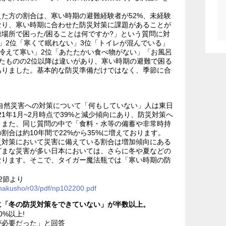
た方の割合は、寒い時期の避難経験者が52%、未経験
なり、寒い時期に合わせた防災対策に課題があることが
場所で困った/困ることは何ですか?」という質問に対
」2位「寒くて眠れない」3位「トイレが混んでいる」
冷えて寒い」2位「あたたかい食べ物がない」「お風呂
たものの2位以降は違いがあり、寒い時期の避難で困る
ありました。基本的な防災準備だけではなく、季節に合
、自然災害への対策について「何もしていない」人は東日
2021年1月~2月時点で39%と減少傾向にあり、防災対策へ
。また、同じ質問の中で「食料・水等の備蓄や非常時持
合は約10年間で22%から35%に増えております。
災対策において災害に備えている割合は増加傾向にある
ざまな災害が多い日本においては、さらに冬や夏などの
なります。そこで、タイガー魔法瓶では「寒い時期の防
。
2節より
2/hakusho/r03/pdf/np102200.pdf
に「冬の防災対策をできていない」が半数以上。
%以上!
が必要だった」と回答