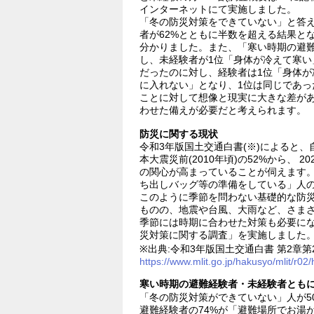
インターネットにて実施しました。
「冬の防災対策をできていない」と答え
者が62%とともに半数を超える結果と
分かりました。また、「寒い時期の避難
し、未経験者が1位「身体が冷えて寒い
だったのに対し、経験者は1位「身体が
に入れない」となり、1位は同じであっ
ことに対して想像と現実に大きな差が
わせた備えが必要だと考えられます。
防災に関する現状
令和3年版国土交通白書(※)によると
本大震災前(2010年頃)の52%から、 
の関心が高まっていることが伺えます
ち出しバッグ等の準備をしている」人の割
このように季節を問わない基礎的な防
ものの、地震や台風、大雨など、さま
季節には時期に合わせた対策も必要に
災対策に関する調査」を実施しました
※出典:令和3年版国土交通白書 第2章第
https://www.mlit.go.jp/hakusyo/mlit/r0
寒い時期の避難経験者・未経験者とも
「冬の防災対策ができていない」人が50
避難経験者の74%が「避難場所でお湯