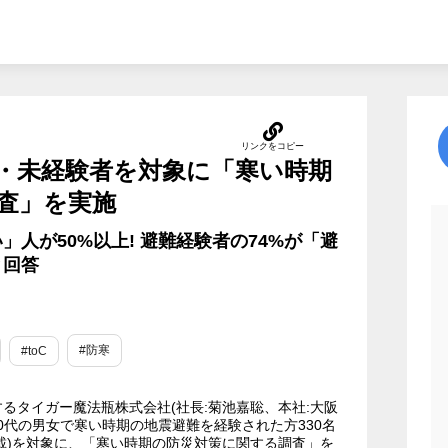
・未経験者を対象に「寒い時期
査」を実施
人が50%以上! 避難経験者の74%が「避
と回答
#防寒
#toC
タイガー魔法瓶株式会社(社長:菊池嘉聡、本社:大阪
~60代の男女で寒い時期の地震避難を経験された方330名
記載)を対象に、「寒い時期の防災対策に関する調査」を