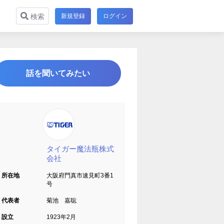
新規登録
ログイン
検索
話を聞いてみたい
タイガー魔法瓶株式
会社
所在地
大阪府門真市速見町3番1
号
代表者
菊池 嘉聡
設立
1923年2月