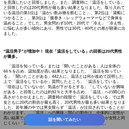
を意識したいと回答しました。また、調査時に「温活をしている」
と回答したのは20代男性が最も多い結果となりました。取り入れて
いる温活の第1位は「温かい飲み物を飲むこと」、第2位は「湯船に
つかること」、第3位は「腹巻き・レッグウォーマーなどで身体を
温めること」でした。男女問わず10代・20代で「冷え」「冷え性」
に悩む人が多い傾向にあり、男性では30代・40代との差が顕著に出
ました。
“温活男子”が増加中！ 現在「温活をしている」の回答は20代男性
が最多。
「温活を知っている」または「聞いたことがある」人は全体の
66％を占め、認知度が高い結果となりました。「温活を知ってい
る」「聞いたことがある」442人に、温活とは何か改めて説明した
上で「温活をしているか」質問したところ、「温活をしている」
「現在はしていないが、気温が下がるとする」「していないが興味
がある」と回答したのは約92％と大半を占め、「温活」への関心の
高さがうかがえました。調査時の段階で「温活をしている」では男
女ともに20代の割合が最も高く、20代男性が最も多い結果となりま
した。若年層の中では男女限らず「温活」が注目されていることが
わかります。 「温活」への興味・関心の割合は、全体的に女性が
高い結果である一方で、性年代で分けた際には20代男性が女性と同
話を聞いてみたい
じくらい「温活」を取り入れていることがわかりました。