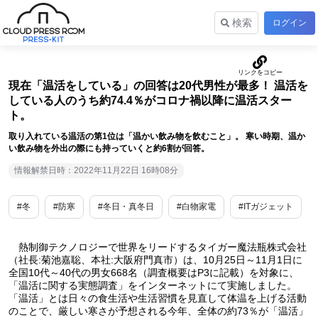
検索
ログイン
現在「温活をしている」の回答は20代男性が最多！ 温活を
している人のうち約74.4％がコロナ禍以降に温活スター
ト。
取り入れている温活の第1位は「温かい飲み物を飲むこと」。 寒い時期、温か
い飲み物を外出の際にも持っていくと約6割が回答。
情報解禁日時：2022年11月22日 16時08分
#冬
#防寒
#冬日・真冬日
#白物家電
#ITガジェット
熱制御テクノロジーで世界をリードするタイガー魔法瓶株式会社
（社長:菊池嘉聡、本社:大阪府門真市）は、10月25日～11月1日に
全国10代～40代の男女668名（調査概要はP3に記載）を対象に、
「温活に関する実態調査」をインターネットにて実施しました。
「温活」とは日々の食生活や生活習慣を見直して体温を上げる活動
のことで、厳しい寒さが予想される今年、全体の約73％が「温活」