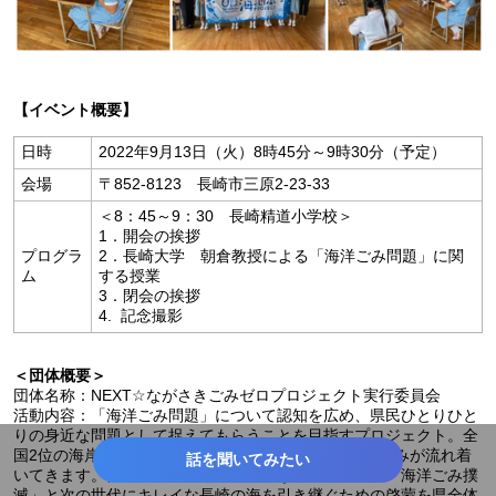
【イベント概要】
日時
2022年9月13日（火）8時45分～9時30分（予定）
会場
〒852-8123 長崎市三原2-23-33
＜8：45～9：30 長崎精道小学校＞
1．開会の挨拶
プログラ
2．長崎大学 朝倉教授による「海洋ごみ問題」に関
ム
する授業
3．閉会の挨拶
4. 記念撮影
＜団体概要＞
団体名称：NEXT☆ながさきごみゼロプロジェクト実行委員会
活動内容：「海洋ごみ問題」について認知を広め、県民ひとりひと
りの身近な問題として捉えてもらうことを目指すプロジェクト。全
国2位の海岸線の長さを誇る長崎県では、様々な海洋ごみが流れ着
話を聞いてみたい
いてきます。自治体や地元企業、学校などと連携し、「海洋ごみ撲
滅」と次の世代にキレイな長崎の海を引き継ぐための啓蒙を県全体