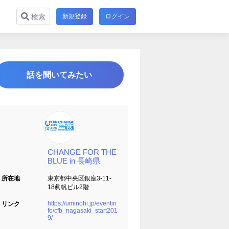
新規登録
ログイン
検索
話を聞いてみたい
CHANGE FOR THE
BLUE in 長崎県
所在地
東京都中央区銀座3-11-
18眞帆ビル2階
https://uminohi.jp/eventin
リンク
fo/cfb_nagasaki_start201
9/