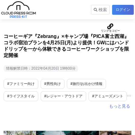
検索
ログイン
コーヒーギア『Zebrang』×キャンプ場『PICA富士西湖』
コラボ宿泊プランを4月25日(月)より提供！GWにはハンド
ドリップを一から体験できるコーヒーワークショップを限
定開催
情報解禁日時：2022年04月20日 19時00分
#ファミリー向け
#男性向け
#旅行/お出かけ情報
#ライフスタイル
#レジャー・アウトドア
#アミューズメント
#イベント
#キッチン小物
#小売・卸販売
#旅行
#EC
#期間限定
#地域限定
#コラボ
#山梨
#toC
#GW
#静岡