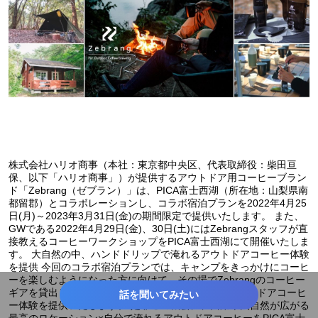
株式会社ハリオ商事（本社：東京都中央区、代表取締役：柴田亘
保、以下「ハリオ商事」）が提供するアウトドア用コーヒーブラン
ド「Zebrang（ゼブラン）」は、PICA富士西湖（所在地：山梨県南
都留郡）とコラボレーションし、コラボ宿泊プランを2022年4月25
日(月)～2023年3月31日(金)の期間限定で提供いたします。 また、
GWである2022年4月29日(金)、30日(土)にはZebrangスタッフが直
接教えるコーヒーワークショップをPICA富士西湖にて開催いたしま
す。 大自然の中、ハンドドリップで淹れるアウトドアコーヒー体験
を提供 今回のコラボ宿泊プランでは、キャンプをきっかけにコーヒ
ーを楽しむようになった方に向けて、その場でZebrangのコーヒー
ギアを貸出し、自然の中ハンドドリップで淹れるアウトドアコーヒ
話を聞いてみたい
ー体験を提供いたします。 是非この機会に、西湖や大自然が広がる
最高のロケーション×自分で淹れるアウトドアコーヒーをPICA富士