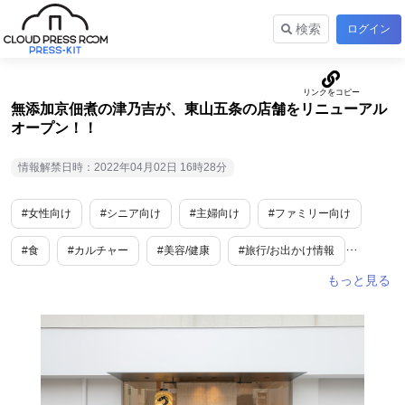
検索
ログイン
無添加京佃煮の津乃吉が、東山五条の店舗をリニューアル
オープン！！
情報解禁日時：2022年04月02日 16時28分
#女性向け
#シニア向け
#主婦向け
#ファミリー向け
#食
#カルチャー
#美容/健康
#旅行/お出かけ情報
#ライフスタイル
#ファッション
#内食・中食
#生鮮・加工食品
#小売・卸販売
#食品産業
#toB
#SDGs・ESG
#エシカル
#エコ
#衣食住
#toC
#ギフト
#ニューオープン
#限定
#ご褒美
#コラボ