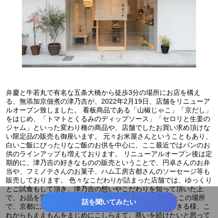
#お中元・お歳暮
#母の日
#父の日
#京都
弁慶と牛若丸で有名な五条大橋から徒歩3分の場所にお店を構え
る、無添加京佃煮の津乃吉が、2022年2月19日、店舗をリニューア
ルオープン致しました。 看板商品である「山椒じゃこ」「京だし」
をはじめ、「トマトとくるみのディップソース」「セロリと生姜の
ジャム」といった変わり種の商品や、店舗でしたお買い求め頂けな
い限定品の販売も御座います。 元々お米屋さんということもあり、
白いご飯にぴったりなご飯のお供を中心に、ここ最近ではパンのお
供のラインアップも増えております。 リニューアルオープン後は定
期的に、津乃吉の好きなものの販売ということで、円卓さんのお弁
当や、フミノテさんのお菓子、ハム工房古都さんのソーセージ等も
販売しております。 色々なこだわりが詰まった店舗では、ゆっくり
とご試食もして頂き、津乃吉の想いやこだわりを知って頂いた上
で、お品を選んで頂いております。 京都らしさが残ったこの場所
話を聞いてみたい
で、京都に来たらぜひ足を伸ばしたいお店に仲間入りできる様、こ
れからもええもんをまじめにこしらえて、商いを続けたいと思って