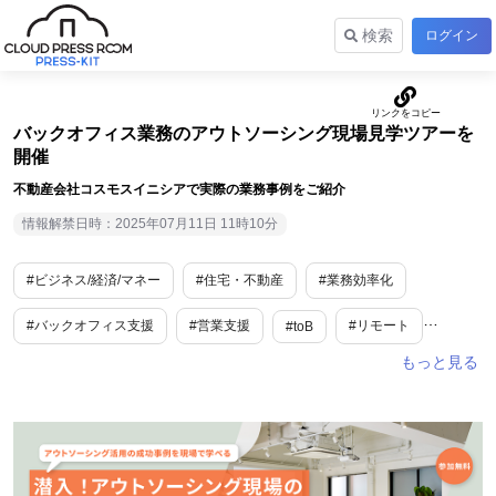
検索
ログイン
バックオフィス業務のアウトソーシング現場見学ツアーを
開催
不動産会社コスモスイニシアで実際の業務事例をご紹介
情報解禁日時：2025年07月11日 11時10分
#ビジネス/経済/マネー
#住宅・不動産
#業務効率化
#バックオフィス支援
#営業支援
#リモート
#toB
#東京