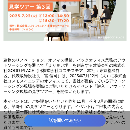
建物のリノベーション、オフィス構築、バックオフィス業務のアウ
トソーシングを通じて「より良い場」を創造する建築会社の株式会
社GOOD PLACE（旧株式会社コスモスモア、本社：東京都渋谷
区、代表取締役社長：宮 信司）は、2025年7月22日（火）に株式会
社コスモスイニシアのオフィスにて、当社が提供しているアウトソ
ーシングの現場を実際にご覧いただけるイベント「潜入！アウトソ
ーシング現場の見学ツアー」を開催いたします。
本イベントは、ご好評をいただいた昨年11月、今年3月の開催に続
き、第3回目の見学ツアーとなります。イベントは二部制の内容と
なり、第一部に株式会社コスモスイニシアに常駐する当社チームの
稼働現場をご紹介し、サービス導入時のリアルな現場をご見学いた
話を聞いてみたい
だけます。イベント中は、実際に業務を担当しているスタッフへの
質問も可能です。