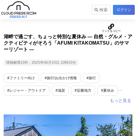
検索
ログイン
湖畔で過ごす、ちょっと特別な夏休み ― 自然・グルメ・ア
クティビティがそろう「AFUMI KITAKOMATSU」のサマ
ーリゾート ―
情報解禁日時：2025年06月10日 10時20分
#ファミリー向け
#旅行/お出かけ情報
#旅行
#レジャー・アウトドア
#滋賀
#近畿地方
#夏休み
#夏
#ペット
#ライフスタイル