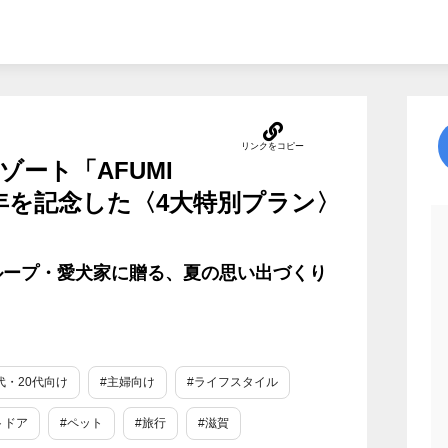
ート「AFUMI
3周年を記念した〈4大特別プラン〉
ループ・愛犬家に贈る、夏の思い出づくり
0代・20代向け
#主婦向け
#ライフスタイル
トドア
#ペット
#旅行
#滋賀