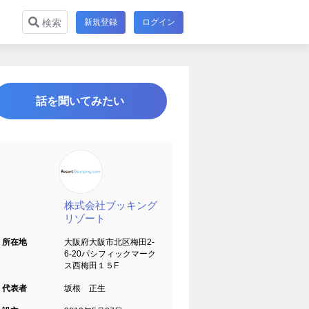
新規登録
ログイン
検索
話を聞いてみたい
株式会社ブッキング
リゾート
所在地
大阪府大阪市北区梅田2-
6-20パシフィックマーク
ス西梅田１５F
代表者
坂根 正生