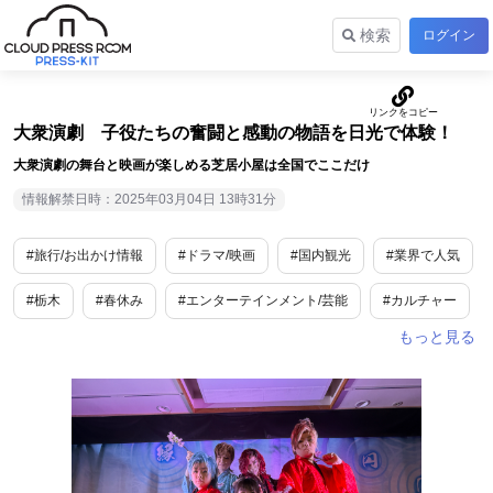
検索
ログイン
大衆演劇 子役たちの奮闘と感動の物語を日光で体験！
大衆演劇の舞台と映画が楽しめる芝居小屋は全国でここだけ
情報解禁日時：2025年03月04日 13時31分
#旅行/お出かけ情報
#ドラマ/映画
#国内観光
#業界で人気
#栃木
#春休み
#エンターテインメント/芸能
#カルチャー
#教育
#アート・演劇