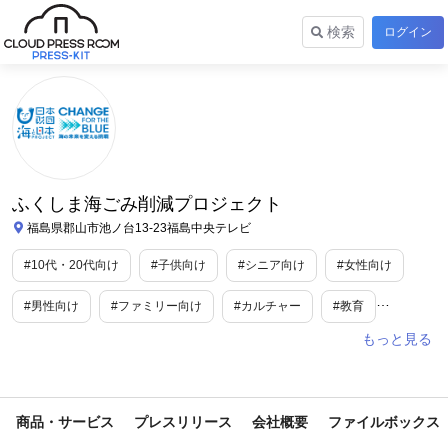
検索
ログイン
ふくしま海ごみ削減プロジェクト
福島県郡山市池ノ台13-23福島中央テレビ
#10代・20代向け
#子供向け
#シニア向け
#女性向け
#男性向け
#ファミリー向け
#カルチャー
#教育
#自治体
#スポーツ
#美容/健康
#ライフスタイル
#レジャー・アウトドア
#イベント
#コミック・アニメ
商品・サービス
プレスリリース
会社概要
ファイルボックス
#トイ
#健康・サプリ
#フィットネス
#スポーツ観戦