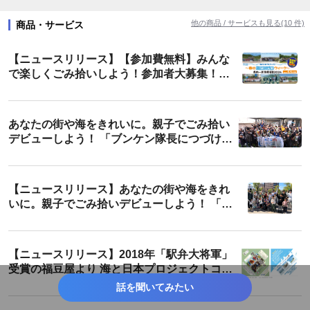
#育児・子育て
#インバウンド
#環境保全
#教育・学習
他の商品 / サービスも見る(10 件)
商品・サービス
#コミュニケーション
#地域活性・地方創生
#知育・幼児教育
【ニュースリリース】【参加費無料】みんな
#美容・健康サービス
#地域限定
#生活習慣病
#toC
で楽しくごみ拾いしよう！参加者大募集！
「海ごみゼロウィーク2024春・県内一斉清掃
#ダイエット
#SDGs・ESG
#アクティブシニア
#エコ
活動」を開催します
あなたの街や海をきれいに。親子でごみ拾い
#エシカル
#開運
#コラボ
#生活情報
#デビュー
デビューしよう！ 「ブンケン隊長につづけ！
はじめてごみひろい」最終回！
#プロジェクト
#夏休み
#秋
#福島
#東京
【ニュースリリース】あなたの街や海をきれ
いに。親子でごみ拾いデビューしよう！ 「ブ
ンケン隊長につづけ！はじめてごみひろい」
最終回！
【ニュースリリース】2018年「駅弁大将軍」
受賞の福豆屋より 海と日本プロジェクトコラ
ボ弁当「福島の海を守る！相馬野馬追弁当」
話を聞いてみたい
を販売開始