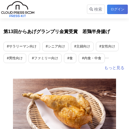
検索
ログイン
第13回からあげグランプリ金賞受賞 若鶏半身揚げ
#サラリーマン向け
#シニア向け
#主婦向け
#女性向け
#男性向け
#ファミリー向け
#食
#内食・中食
#グルメ
#外食産業
#デリバリー
#神奈川