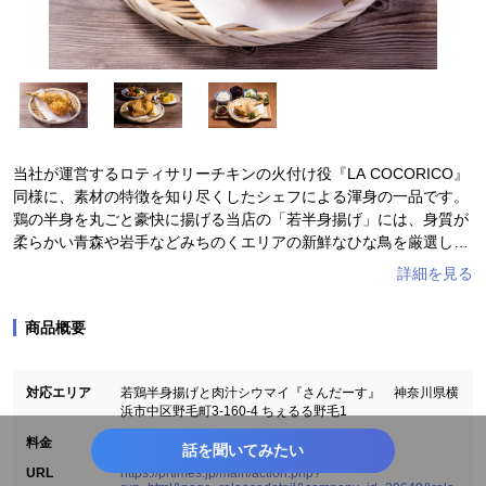
当社が運営するロティサリーチキンの火付け役『LA COCORICO』
同様に、素材の特徴を知り尽くしたシェフによる渾身の一品です。
鶏の半身を丸ごと豪快に揚げる当店の「若半身揚げ」には、身質が
柔らかい青森や岩手などみちのくエリアの新鮮なひな鳥を厳選しま
した。
新鮮な若鳥を7種類のスパイスや調味料でマリネし、低温調理して
商品概要
から半日干してからようやく仕込みが完了いたします。それから2
度揚げする事で、肉の旨みが凝縮し皮がパリパリ、身がしっとりジ
ューシーに仕上がります。
対応エリア
若鶏半身揚げと肉汁シウマイ『さんだーす』 神奈川県横
浜市中区野毛町3-160-4 ちぇるる野毛1
料金
1078円
話を聞いてみたい
URL
https://prtimes.jp/main/action.php?