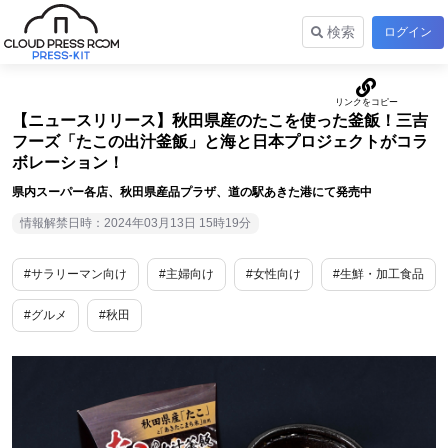
検索
ログイン
【ニュースリリース】秋田県産のたこを使った釜飯！三吉
フーズ「たこの出汁釜飯」と海と日本プロジェクトがコラ
ボレーション！
県内スーパー各店、秋田県産品プラザ、道の駅あきた港にて発売中
情報解禁日時：2024年03月13日 15時19分
#サラリーマン向け
#主婦向け
#女性向け
#生鮮・加工食品
#グルメ
#秋田