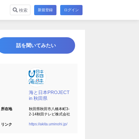
新規登録
ログイン
検索
話を聞いてみたい
海と日本PROJECT
in 秋田県
所在地
秋田県秋田市八橋本町3-
2-14秋田テレビ株式会社
https://akita.uminohi.jp/
リンク