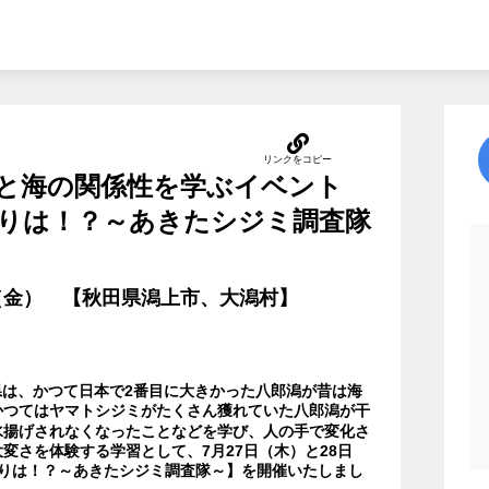
潟と海の関係性を学ぶイベント
りは！？～あきたシジミ調査隊
8日（金） 【秋田県潟上市、大潟村】
県は、かつて日本で2番目に大きかった八郎潟が昔は海
かつてはヤマトシジミがたくさん獲れていた八郎潟が干
水揚げされなくなったことなどを学び、人の手で変化さ
変さを体験する学習として、7月27日（木）と28日
りは！？～あきたシジミ調査隊～】を開催いたしまし