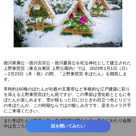
徳川家康公・徳川吉宗公・徳川慶喜公を祀る神社として建立された
上野東照宮（東京台東区 上野公園内）では、2023年1月1日（日）
～2月23日（木・祝）の間、『上野東照宮 冬ぼたん』を開苑しま
す。
常時約160株のぼたんが社殿や五重塔など本格的な江戸建築に彩り
を添える上野東照宮ぼたん苑ですが、この季節は雪化粧とともに冬
ぼたんが楽しめます。雪が積もった日にひときわ目立つ色とりどり
の冬ぼたんが、この時期ならではの愉しみ方です。是非カメラ片手
にご来場ください。
また冬ぼたんは気温が低い冬の時期に咲くため、長きにわたり会期
中は見ごろが続きます。
話を聞いてみたい