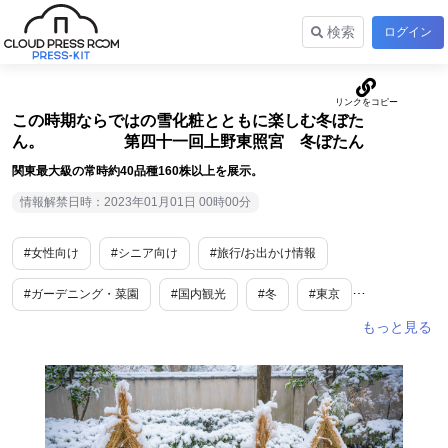
検索
ログイン
この時期ならではの雪化粧とともに楽しむ冬ぼた
ん。 第四十一回上野東照宮 冬ぼたん
関東最大級の常時約40品種160株以上を展示。
情報解禁日時：2023年01月01日 00時00分
#女性向け
#シニア向け
#旅行/お出かけ情報
#ガーデニング・菜園
#国内観光
#冬
#東京
#関東地方
#カルチャー