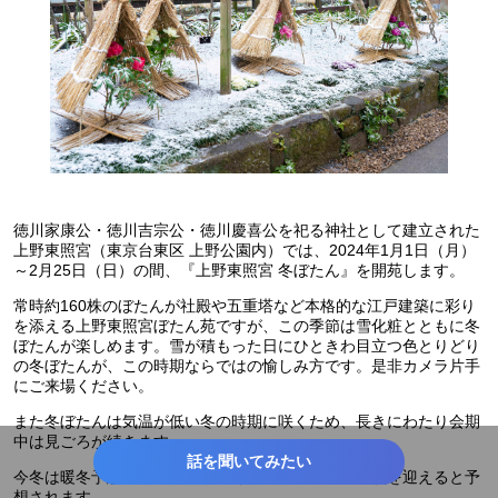
徳川家康公・徳川吉宗公・徳川慶喜公を祀る神社として建立された
上野東照宮（東京台東区 上野公園内）では、2024年1月1日（月）
～2月25日（日）の間、『上野東照宮 冬ぼたん』を開苑します。
常時約160株のぼたんが社殿や五重塔など本格的な江戸建築に彩り
を添える上野東照宮ぼたん苑ですが、この季節は雪化粧とともに冬
ぼたんが楽しめます。雪が積もった日にひときわ目立つ色とりどり
の冬ぼたんが、この時期ならではの愉しみ方です。是非カメラ片手
にご来場ください。
また冬ぼたんは気温が低い冬の時期に咲くため、長きにわたり会期
中は見ごろが続きます。
話を聞いてみたい
今冬は暖冬予想のため開花が早く、開苑直後から見頃を迎えると予
想されます。