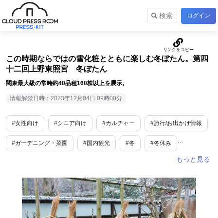
検索
ログイン
この時期ならではの雪化粧とともに楽しむ冬ぼたん。第四
十二回上野東照宮 冬ぼたん
関東最大級の常時約40品種160株以上を展示。
情報解禁日時：2023年12月04日 09時00分
#女性向け
#シニア向け
#カルチャー
#旅行/お出かけ情報
#ガーデニング・菜園
#国内観光
#冬
#冬休み
#恒例行事
#東京