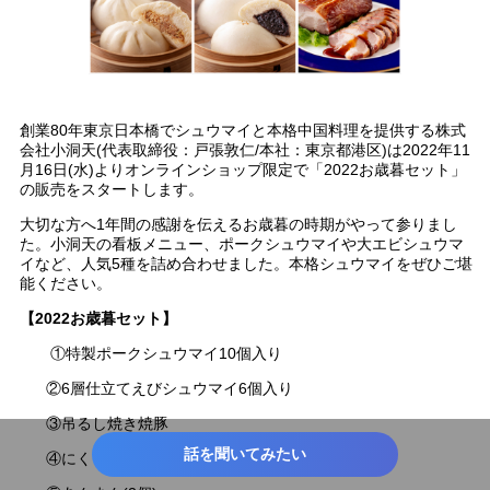
創業80年東京日本橋でシュウマイと本格中国料理を提供する株式
会社小洞天(代表取締役：戸張敦仁/本社：東京都港区)は2022年11
月16日(水)よりオンラインショップ限定で「2022お歳暮セット」
の販売をスタートします。
大切な方へ1年間の感謝を伝えるお歳暮の時期がやって参りまし
た。小洞天の看板メニュー、ポークシュウマイや大エビシュウマ
イなど、人気5種を詰め合わせました。本格シュウマイをぜひご堪
能ください。
【2022お歳暮セット】
①特製ポークシュウマイ10個入り
②6層仕立てえびシュウマイ6個入り
③吊るし焼き焼豚
話を聞いてみたい
④にくまん(2個)