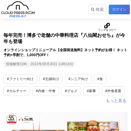
検索
ログイン
毎年完売！博多で老舗の中華料理店『八仙閣おせち』が今
年も登場
オンラインショップリニューアル【全国発送無料】ネット予約がお得！ ネット
予約+早割で、1,000円OFF！
情報解禁日時：2022年08月30日 11時18分
#ファミリー向け
#主婦向け
#シニア向け
#食
#カルチャー
#内食・中食
#グルメ
#家事
#外食産業
#食品産業
#期間限定
#数量限定
#ギフト
#toC
#ご褒美
#限定
#衣食住
#予約販売・事前予約
#恒例行事
#年末年始
#お中元・お歳暮
#九州地方