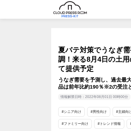
夏バテ対策でうなぎ需
調！来る8月4日の土
て提供予定
うなぎ需要を予測し、過去最大
品は前年比約190％※2の受注
情報解禁日時：2022年08月01日 00時00分
#シニア向け
#男性向け
#主婦向
#ファミリー向け
#トレンド情報