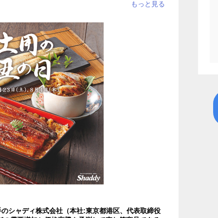
#生鮮・加工食品
#内食・中食
#EC
#最高売上
#目標売上達成
#栄養失調
#ご褒美
#生活情報
#ステイホーム
#ヒット番付・ヒット予測
のシャディ株式会社（本社:東京都港区、代表取締役