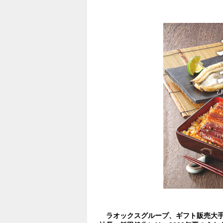
#ライフスタイル
#食
#グルメ
#小売・卸販売
#売上No.1
#toC
#風邪・感染
#夏バテ
#ギフト
#マス向け
#お中元・お歳暮
#夏
ラオックスグループ、ギフト販売大手