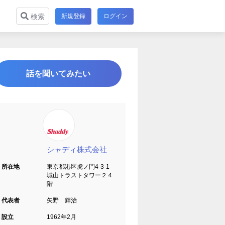
新規登録
ログイン
検索
話を聞いてみたい
シャディ株式会社
所在地
東京都港区虎ノ門4-3-1
城山トラストタワー２４
階
代表者
矢野 輝治
設立
1962年2月