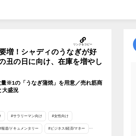
要増！シャディのうなぎが好
用の丑の日に向け、在庫を増やし
量※1の「うなぎ蒲焼」を用意／売れ筋商
と大盛況
け
#サラリーマン向け
#女性向け
#報道/ドキュメンタリー
#ビジネス/経済/マネー