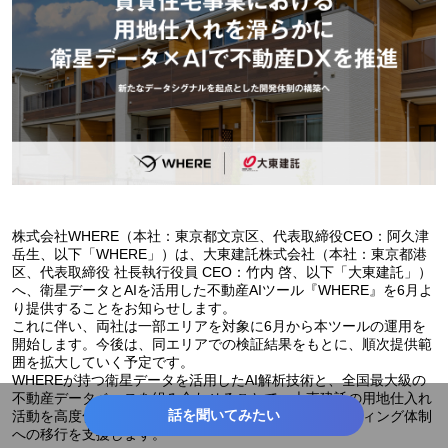
株式会社WHERE（本社：東京都文京区、代表取締役CEO：阿久津
岳生、以下「WHERE」）は、大東建託株式会社（本社：東京都港
区、代表取締役 社長執行役員 CEO：竹内 啓、以下「大東建託」）
へ、衛星データとAIを活用した不動産AIツール『WHERE』を6月よ
り提供することをお知らせします。
これに伴い、両社は一部エリアを対象に6月から本ツールの運用を
開始します。今後は、同エリアでの検証結果をもとに、順次提供範
囲を拡大していく予定です。
WHEREが持つ衛星データを活用したAI解析技術と、全国最大級の
不動産データベースを組み合わせることで、大東建託の用地仕入れ
話を聞いてみたい
活動を高度化・効率化し、データに基づく営業ターゲティング体制
への移行を支援します。