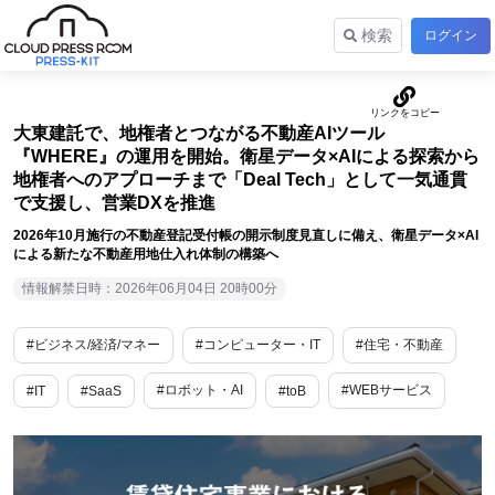
検索
ログイン
大東建託で、地権者とつながる不動産AIツール
『WHERE』の運用を開始。衛星データ×AIによる探索から
地権者へのアプローチまで「Deal Tech」として一気通貫
で支援し、営業DXを推進
2026年10月施行の不動産登記受付帳の開示制度見直しに備え、衛星データ×AI
による新たな不動産用地仕入れ体制の構築へ
情報解禁日時：2026年06月04日 20時00分
#ビジネス/経済/マネー
#コンピューター・IT
#住宅・不動産
#ロボット・AI
#WEBサービス
#IT
#SaaS
#toB