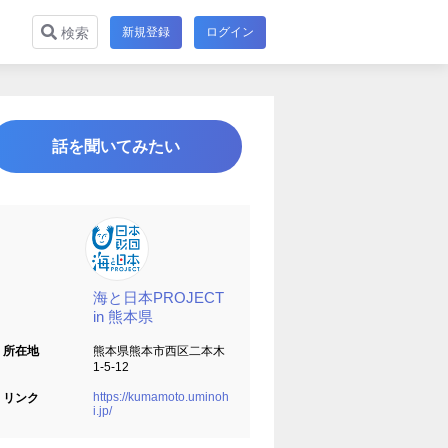
新規登録
ログイン
検索
話を聞いてみたい
海と日本PROJECT
in 熊本県
所在地
熊本県熊本市西区二本木
1-5-12
https://kumamoto.uminoh
リンク
i.jp/