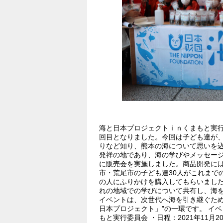
海と日本プロジェクトｉｎくまもと実行
回目となりました。今回は子ども達が
りなど知り、熊本の海について思いを
発祥の地であり、海の学びやメッセージ
に販売会を実施しました。商品開発に
市・荒尾市の子ども達30人がこれまで
の人にふりかけを購入してもらいました
れの地域での学びについて共有し、海
イベントは、次世代へ海を引き継ぐため
日本プロジェクト」”の一環です。 イ
もと実行委員会 ・日程：2021年11月