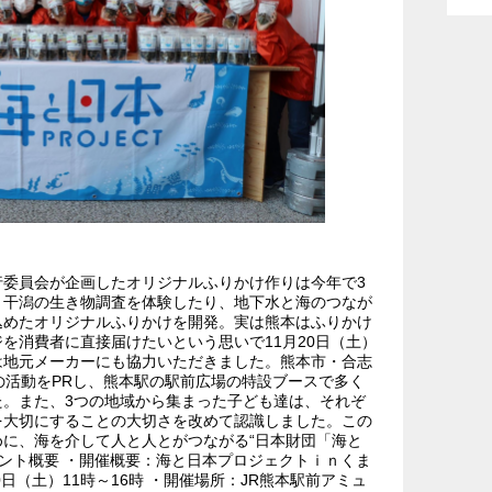
委員会が企画したオリジナルふりかけ作りは今年で3
、干潟の生き物調査を体験したり、地下水と海のつなが
込めたオリジナルふりかけを開発。実は熊本はふりかけ
を消費者に直接届けたいという思いで11月20日（土）
は地元メーカーにも協力いただきました。熊本市・合志
の活動をPRし、熊本駅の駅前広場の特設ブースで多く
。また、3つの地域から集まった子ども達は、それぞ
を大切にすることの大切さを改めて認識しました。この
に、海を介して人と人とがつながる“日本財団「海と
ベント概要 ・開催概要：海と日本プロジェクトｉｎくま
20日（土）11時～16時 ・開催場所：JR熊本駅前アミュ