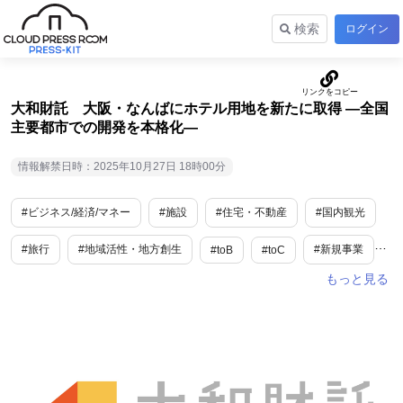
検索
ログイン
大和財託 大阪・なんばにホテル用地を新たに取得 ―全国
主要都市での開発を本格化―
情報解禁日時：2025年10月27日 18時00分
#ビジネス/経済/マネー
#施設
#住宅・不動産
#国内観光
#旅行
#地域活性・地方創生
#新規事業
#toB
#toC
#大阪