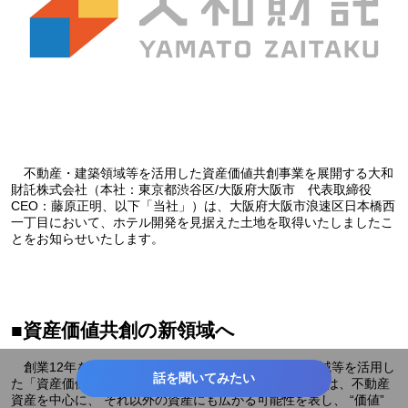
不動産・建築領域等を活用した資産価値共創事業を展開する大和
財託株式会社（本社：東京都渋谷区/大阪府大阪市 代表取締役
CEO：藤原正明、以下「当社」）は、大阪府大阪市浪速区日本橋西
一丁目において、ホテル開発を見据えた土地を取得いたしましたこ
とをお知らせいたします。
■資産価値共創の新領域へ
創業12年を迎えた当社は、これまで不動産・建築領域等を活用し
話を聞いてみたい
た「資産価値共創業」を展開してまいりました。“資産”は、不動産
資産を中心に、 それ以外の資産にも広がる可能性を表し、 “価値”