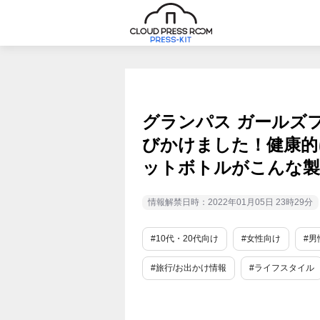
グランパス ガールズ
びかけました！健康的
ットボトルがこんな製
情報解禁日時：2022年01月05日 23時29分
#10代・20代向け
#女性向け
#男
#旅行/お出かけ情報
#ライフスタイル
#愛知
#環境保全