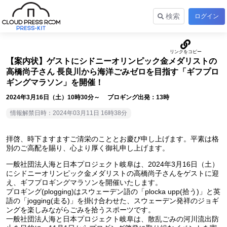
検索
ログイン
【案内状】ゲストにシドニーオリンピック金メダリストの
高橋尚子さん 長良川から海洋ごみゼロを目指す「ギフプロ
ギングマラソン」を開催！
2024年3月16日（土）10時30分～ プロギング出発：13時
情報解禁日時：2024年03月11日 16時38分
拝啓、時下ますますご清栄のこととお慶び申し上げます。平素は格
別のご高配を賜り、心より厚く御礼申し上げます。
一般社団法人海と日本プロジェクト岐阜は、2024年3月16日（土）
にシドニーオリンピック金メダリストの高橋尚子さんをゲストに迎
え、ギフプロギングマラソンを開催いたします。
プロギング(plogging)はスウェーデン語の「plocka upp(拾う)」と英
語の「jogging(走る)」を掛け合わせた、スウェーデン発祥のジョギ
ングを楽しみながらごみを拾うスポーツです。
一般社団法人海と日本プロジェクト岐阜は、散乱ごみの河川流出防