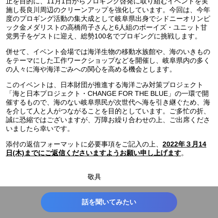
止を目的に、11月1日からプロギング啓発に取り組むイベントを実
施し長良川周辺のクリーンアップを強化しています。今回は、今年
度のプロギング活動の集大成として岐阜県出身でシドニーオリンピ
ック金メダリストの高橋尚子さんと6人組のボーイズ・ユニット甘
党男子をゲストに迎え、総勢100名でプロギングに挑戦します。
併せて、イベント会場では海洋生物の移動水族館や、海のいきもの
をテーマにした工作ワークショップなどを開催し、岐阜県内の多く
の人々に海や海洋ごみへの関心を高める機会とします。
このイベントは、日本財団が推進する海洋ごみ対策プロジェクト
「海と日本プロジェクト・CHANGE FOR THE BLUE」の一環で開
催するもので、海のない岐阜県民が次世代へ海を引き継ぐため、海
を介して人と人がつながることを目的としています。ご多忙の折、
誠に恐縮ではございますが、万障お繰り合わせの上、ご出席くださ
いましたら幸いです。
添付の返信フォーマットに必要事項をご記入の上、
2022年３月14
。
日(木)までにご返信くださいますようお願い申し上げます
敬具
話を聞いてみたい