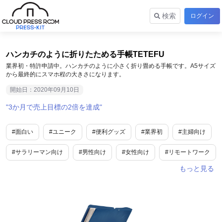
検索
ログイン
ハンカチのように折りたためる手帳TETEFU
業界初・特許申請中。ハンカチのように小さく折り畳める手帳です。A5サイズ
から最終的にスマホ程の大きさになります。
開始日：2020年09月10日
3か月で売上目標の2倍を達成
#面白い
#ユニーク
#便利グッズ
#業界初
#主婦向け
#サラリーマン向け
#男性向け
#女性向け
#リモートワーク
#話題
#オフィス用品
#EC
#D2C
#toC
#業界で人気
#工夫
#生活情報
#年末年始
#冬休み
#アクティブシニア
#愛知