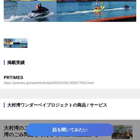
掲載実績
PRTIMES
https://prtimes.jp/main/html/rd/p/000001830.000077920.html
大村湾ワンダーベイプロジェクトの商品 / サービス
大村湾のごみ問題って、実際どうなの？大村
話を聞いてみたい
湾のごみ問題を考える【環境出前講座】を開