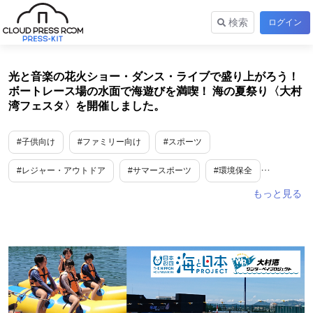
検索
ログイン
光と音楽の花火ショー・ダンス・ライブで盛り上がろう！
ボートレース場の水面で海遊びを満喫！ 海の夏祭り〈大村
湾フェスタ〉を開催しました。
#子供向け
#ファミリー向け
#スポーツ
#レジャー・アウトドア
#サマースポーツ
#環境保全
#教育・学習
#夏休み
#長崎
#九州地方