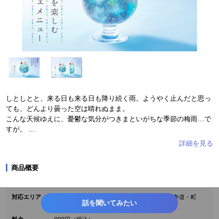
しとしとと、来る日も来る日も降り続く雨。ようやく止んだと思っ
ても、どんより曇った空は晴れぬまま。
こんな天候ゆえに、憂鬱な気分がつきまといがちな季節の梅雨…で
すが。
ちょっと目線を変えて、梅雨空をモチーフにしながらも、ココロが
晴れ模様になるようなドリンクを作ってみました。
甘酸っぱいベリーとピーチに、ほんのり苦み走るオレンジピールを
商品概要
アクセントにしたクラッシュゼリー、乳白色で独特な食感も魅力の
ナタデココを、透明なグラスに閉じこめ、雨に濡れながら神秘的な
グラデーションで咲き誇る紫陽花の花と、瑞々しく輝く葉を表現。
対応エリア
東京/秋葉原・池袋・渋谷・上野・有楽町・表参道・町
ゆったりと浮かぶ真っ白いミルクアイスを溶かしながら、一口、口
話を聞いてみたい
田・立川
に含むほどに、懐かしい思い出の扉が開かれ、なんだか優しい気持