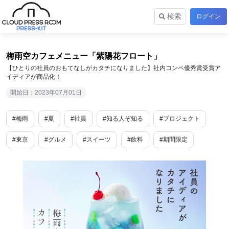
検索
ログイン
梅雨空カフェメニュー「紫陽花フロート」
【ひとりの社員のおもてなしがカタチになりました】社内コンペ優秀賞受賞ア
イディアが商品化！
開始日：2023年07月01日
#梅雨
#夏
#社員
#知る人ぞ知る
#プロジェクト
#東京
#グルメ
#スイーツ
#飲料
#期間限定