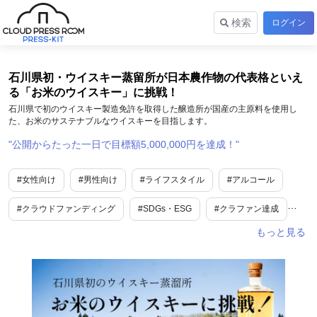
検索
ログイン
石川県初・ウイスキー蒸留所が日本農作物の代表格といえ
る「お米のウイスキー」に挑戦！
石川県で初のウイスキー製造免許を取得した醸造所が国産の主原料を使用し
た、お米のサステナブルなウイスキーを目指します。
公開からたった一日で目標額5,000,000円を達成！
#女性向け
#男性向け
#ライフスタイル
#アルコール
#クラウドファンディング
#SDGs・ESG
#クラファン達成
#プロジェクト
#石川
#地域活性・地方創生