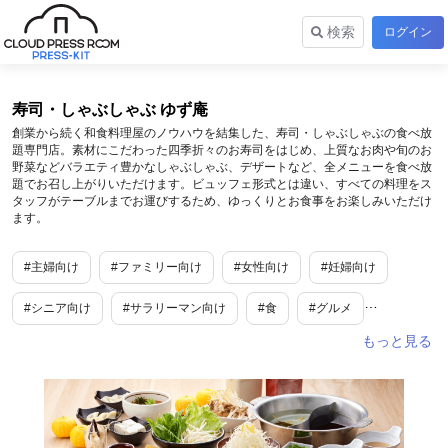
検索
ログイン
寿司・しゃぶしゃぶ ゆず庵
創業から続く和食料理屋のノウハウを結集した、寿司・しゃぶしゃぶの食べ放
題専門店。素材にこだわった四季折々のお寿司をはじめ、上質なお肉や旬のお
野菜などバラエティ豊かなしゃぶしゃぶ、デザートなど、全メニューを食べ放
題でお召し上がりいただけます。ビュッフェ形式とは違い、すべての料理をス
タッフがテーブルまでお運びするため、ゆっくりとお食事をお楽しみいただけ
ます。
#主婦向け
#ファミリー向け
#女性向け
#妊婦向け
#シニア向け
#サラリーマン向け
#食
#グルメ
#アルコール