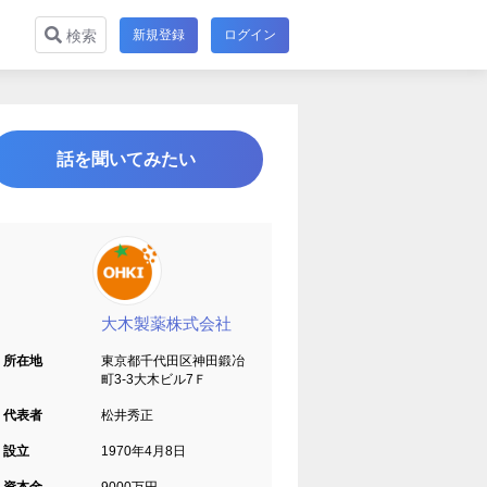
新規登録
ログイン
検索
話を聞いてみたい
大木製薬株式会社
所在地
東京都千代田区神田鍛冶
町3-3大木ビル7Ｆ
代表者
松井秀正
設立
1970年4月8日