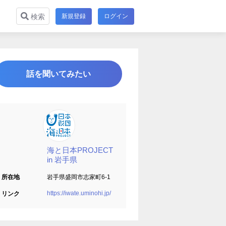
新規登録
ログイン
検索
話を聞いてみたい
海と日本PROJECT
in 岩手県
所在地
岩手県盛岡市志家町6-1
https://iwate.uminohi.jp/
リンク