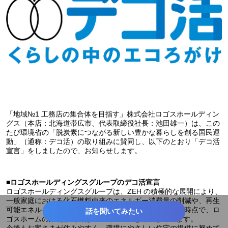
「地域№1 工務店の集合体を目指す」株式会社ロゴスホールディン
グス（本店：北海道帯広市、代表取締役社⾧：池田雄一）は、この
たび環境省の「脱炭素につながる新しい豊かな暮らしを創る国民運
動」（通称：デコ活）の取り組みに賛同し、以下のとおり「デコ活
宣言」をしましたので、お知らせします。
■ロゴスホールディングスグループのデコ活宣言
ロゴスホールディングスグループは、ZEH の積極的な展開により、
一般家庭における化石燃料由来のエネルギー消費量の削減や、再生
可能エネルギーの活用を推進しています。2022 年11 月時点で、ロ
話を聞いてみたい
ゴスホームの東北部門ではZEH 率100%を達成しています。