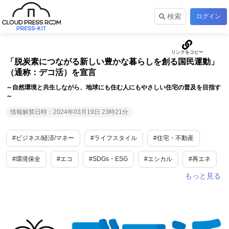
検索
ログイン
「脱炭素につながる新しい豊かな暮らしを創る国民運動」
（通称：デコ活）を宣言
～自然環境と共生しながら、地球にも住む人にもやさしい住宅の普及を目指す
～
情報解禁日時：2024年03月19日 23時21分
#ビジネス/経済/マネー
#ライフスタイル
#住宅・不動産
#環境保全
#エコ
#SDGs・ESG
#エシカル
#再エネ
#脱炭素
#リモートワーク