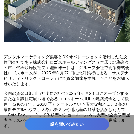
デジタルマーケティング集客とDX オペレーションを活用した注文
住宅会社である株式会社ロゴスホールディングス（本店：北海道帯
広市、代表取締役社⾧：池田雄一）は、グループ会社である株式会
社ロゴスホームが、2025 年6 月27 日に北洋銀行による「サステナ
ビリティ・リンク・ローン」にて資金調達を実施したことをお知ら
せいたします。
今回の資金は旭川市神楽において2025 年6 月28 日にオープンする
新たな常設住宅展示場であるロゴスホーム旭川の建築資金として調
達するものです。2850 平方メートルという広大な敷地に、3 棟の
最新モデルハウス、天然ハチミツや地元産の野菜を活かしたカフェ
「Cafe Bee」、そして体験型のショールーム内に大型の全天候型屋
内キッズパークを併設した新しい複合型の住宅展示場が完成しま
話を聞いてみたい
す。