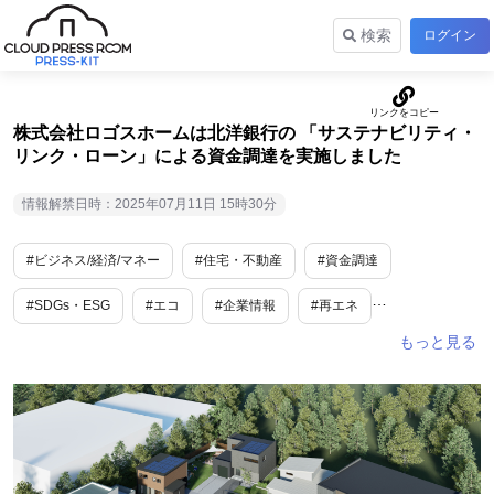
検索
ログイン
株式会社ロゴスホームは北洋銀行の 「サステナビリティ・
リンク・ローン」による資金調達を実施しました
情報解禁日時：2025年07月11日 15時30分
#ビジネス/経済/マネー
#住宅・不動産
#資金調達
#SDGs・ESG
#エコ
#企業情報
#再エネ
#ニューオープン
#脱炭素
#北海道