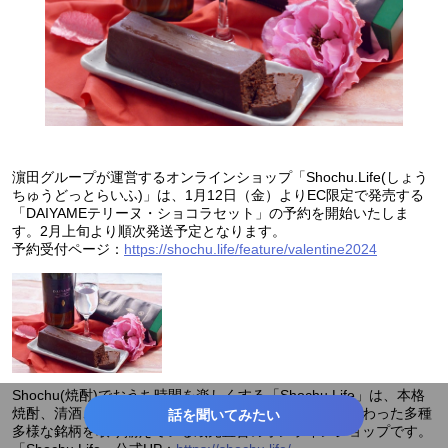
濵田グループが運営するオンラインショップ「Shochu.Life(しょう
ちゅうどっとらいふ)」は、1月12日（金）よりEC限定で発売する
「DAIYAMEテリーヌ・ショコラセット」の予約を開始いたしま
す。2月上旬より順次発送予定となります。
予約受付ページ：
https://shochu.life/feature/valentine2024
Shochu(焼酎)でおうち時間を楽しくする「Shochu.Life」は、本格
焼酎、清酒、リキュール、スピリッツなど、造りにこだわった多種
話を聞いてみたい
多様な銘柄を取り揃えている蔵元直営のオンラインショップです。