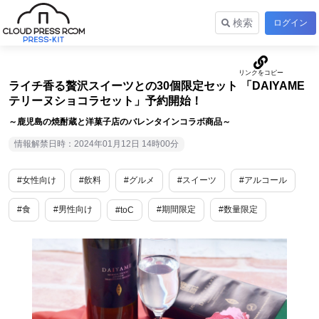
検索
ログイン
ライチ香る贅沢スイーツとの30個限定セット 「DAIYAME
テリーヌショコラセット」予約開始！
～鹿児島の焼酎蔵と洋菓子店のバレンタインコラボ商品～
情報解禁日時：2024年01月12日 14時00分
#女性向け
#飲料
#グルメ
#スイーツ
#アルコール
#食
#男性向け
#期間限定
#数量限定
#toC