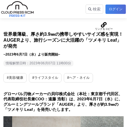
検索
ログイン
世界最薄級、厚さ約3.9㎜の携帯しやすいサイズ感を実現！
AUGERより、旅行シーズンに大活躍の「ツメキリ Leaf」
が発売
~2023年6月7日（水）より販売開始~
情報解禁日時：2023年06月07日 11時00分
#美容/健康
#ライフスタイル
#ヘア・ネイル
グローバル刃物メーカーの貝印株式会社（本社：東京都千代田区、
代表取締役社長兼COO：遠藤 浩彰）は、2023年6月7日（水）に、
グルーミングツールブランド「AUGER」より、厚さが約3.9㎜の
「ツメキリ Leaf」を発売いたします。