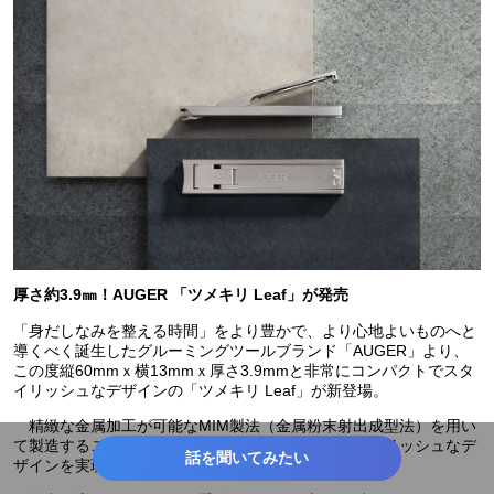
厚さ約3.9㎜！AUGER 「ツメキリ Leaf」が発売
「身だしなみを整える時間」をより豊かで、より心地よいものへと
導くべく誕生したグルーミングツールブランド「AUGER」より、
この度縦60mmｘ横13mmｘ厚さ3.9mmと非常にコンパクトでスタ
イリッシュなデザインの「ツメキリ Leaf」が新登場。
精緻な金属加工が可能なMIM製法（金属粉末射出成型法）を用い
て製造することで、携帯しやすいサイズ感と、スタイリッシュなデ
話を聞いてみたい
ザインを実現しました。